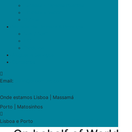
Escadas / Tapetes rolantes
Limpeza a Vapor
Outros
Material de Limpeza & Produtos
Star / Staff
IPC
Produtos
Aluguer e Serviços
Contactos
Email:
geral@broomtec.com
Onde estamos
Lisboa | Massamá
Porto | Matosinhos
210 190 404 | 223 162 739
Lisboa e Porto