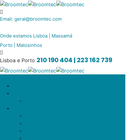
Email:
geral@broomtec.com
Onde estamos
Lisboa | Massamá
Porto | Matosinhos
210 190 404 | 223 162 739
Lisboa e Porto
HOME
Robots
Nexaro
Máquinas & Equipamentos
Limpeza de Pavimentos
Aspiradores
Alta pressão
Limpeza de Alcatifas / Tecidos / Colchões