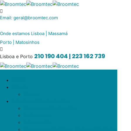
Email:
geral@broomtec.com
Onde estamos
Lisboa | Massamá
Porto | Matosinhos
210 190 404 | 223 162 739
Lisboa e Porto
HOME
Robots
Nexaro
Máquinas & Equipamentos
Limpeza de Pavimentos
Aspiradores
Alta pressão
Limpeza de Alcatifas / Tecidos / Colchões