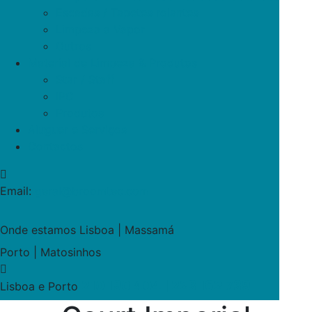
Escadas / Tapetes rolantes
Limpeza a Vapor
Outros
Material de Limpeza & Produtos
Star / Staff
IPC
Produtos
Aluguer e Serviços
Contactos
Email:
geral@broomtec.com
Onde estamos
Lisboa | Massamá
Porto | Matosinhos
210 190 404 | 223 162 739
Lisboa e Porto