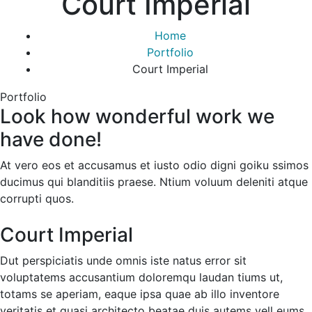
Court Imperial
Home
Portfolio
Court Imperial
Portfolio
Look how wonderful work we
have done!
At vero eos et accusamus et iusto odio digni goiku ssimos
ducimus qui blanditiis praese. Ntium voluum deleniti atque
corrupti quos.
Court Imperial
Dut perspiciatis unde omnis iste natus error sit
voluptatems accusantium doloremqu laudan tiums ut,
totams se aperiam, eaque ipsa quae ab illo inventore
veritatis et quasi architecto beatae duis autems vell eums